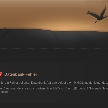
Datenbank-Fehler
 ist ein Fehler bei einer Datenbank-Abfrage aufgetreten. MySQL meldet folgendes:
le './neagora_dev/neagora_broken_links.MYD' not found (Errcode: 2 "No such file o
rectory")