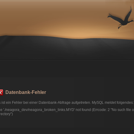
Datenbank-Fehler
 ist ein Fehler bei einer Datenbank-Abfrage aufgetreten. MySQL meldet folgendes:
le './neagora_dev/neagora_broken_links.MYD' not found (Errcode: 2 "No such file o
rectory")