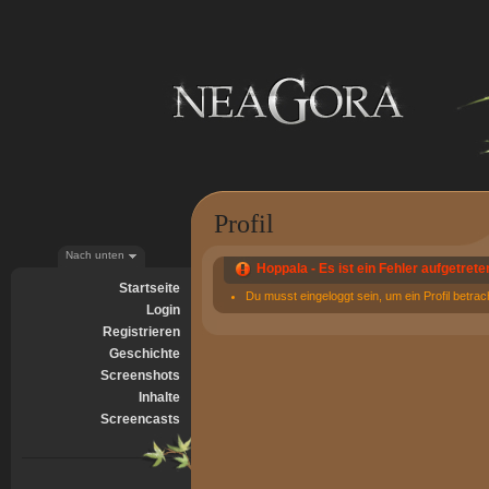
Profil
Nach unten
Hoppala - Es ist ein Fehler aufgetrete
Startseite
Du musst eingeloggt sein, um ein Profil betra
Login
Registrieren
Geschichte
Screenshots
Inhalte
Screencasts