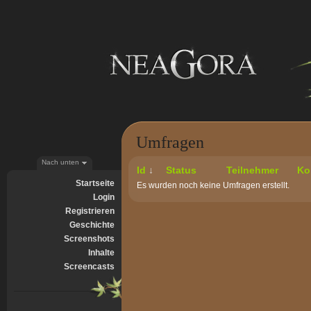
Umfragen
Nach unten
Id
↓
Status
Teilnehmer
Ko
Startseite
Es wurden noch keine Umfragen erstellt.
Login
Registrieren
Geschichte
Screenshots
Inhalte
Screencasts