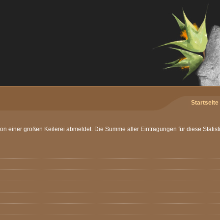
Startseite
r von einer großen Keilerei abmeldet. Die Summe aller Eintragungen für diese Statist