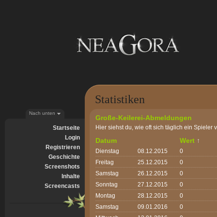
Statistiken
Nach unten
Große-Keilerei-Abmeldungen
Hier siehst du, wie oft sich täglich ein Spiele
Startseite
Login
Datum
Wert
↑
Registrieren
Dienstag
08.12.2015
0
Geschichte
Freitag
25.12.2015
0
Screenshots
Samstag
26.12.2015
0
Inhalte
Sonntag
27.12.2015
0
Screencasts
Montag
28.12.2015
0
Samstag
09.01.2016
0