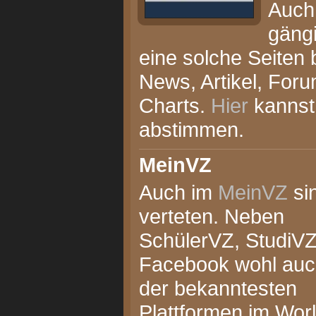
Auch 
gängi
eine solche Seiten b
News, Artikel, Foru
Charts.
Hier
kannst
abstimmen.
MeinVZ
Auch im
MeinVZ
sin
verteten. Neben
SchülerVZ, StudiV
Facebook wohl auc
der bekanntesten
Plattformen im Wor