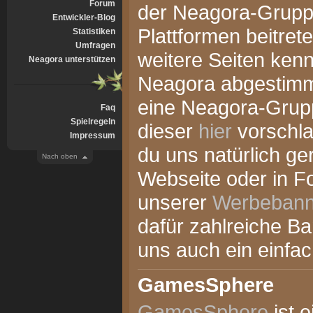
Forum
der Neagora-Gruppe
Entwickler-Blog
Plattformen beitret
Statistiken
Umfragen
weitere Seiten kenn
Neagora unterstützen
Neagora abgestimm
eine Neagora-Grupp
Faq
Spielregeln
dieser
hier
vorschla
Impressum
du uns natürlich ge
Nach oben
Webseite oder in Fo
unserer
Werbebann
dafür zahlreiche Ban
uns auch ein einfach
GamesSphere
GamesSphere
ist e