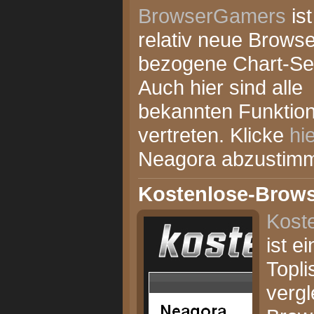
BrowserGamers
ist
relativ neue Browse
bezogene Chart-Sei
Auch hier sind alle
bekannten Funktio
vertreten. Klicke
hi
Neagora abzustim
Kostenlose-Brow
Kost
ist e
Topli
vergl