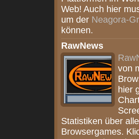
Web! Auch hier muss
um der
Neagora-G
können.
RawNews
Raw
von m
Brow
hier 
Chart
Scre
Statistiken über al
Browsergames. Kli