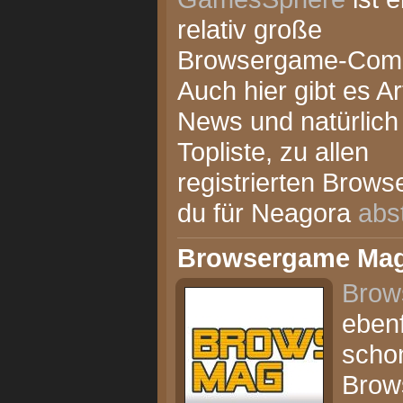
relativ große
Browsergame-Comm
Auch hier gibt es Art
News und natürlich
Topliste, zu allen
registrierten Brows
du für Neagora
abs
Browsergame Ma
Brow
ebenf
schon
Brow