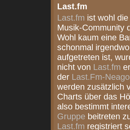
Last.fm
Last.fm
ist wohl die
Musik-Community d
Wohl kaum eine Ban
schonmal irgendwo
aufgetreten ist, wu
nicht von
Last.fm
er
der
Last.Fm-Neago
werden zusätzlich v
Charts über das Hör
also bestimmt inte
Gruppe
beitreten z
Last.fm
registriert s