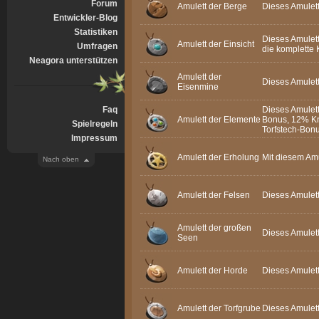
Forum
Amulett der Berge
Dieses Amulet
Entwickler-Blog
Statistiken
Dieses Amulett
Amulett der Einsicht
Umfragen
die komplette 
Neagora unterstützen
Amulett der
Dieses Amulet
Eisenmine
Faq
Dieses Amulett
Amulett der Elemente
Bonus, 12% K
Spielregeln
Torfstech-Bon
Impressum
Amulett der Erholung
Mit diesem Amu
Nach oben
Amulett der Felsen
Dieses Amulet
Amulett der großen
Dieses Amulet
Seen
Amulett der Horde
Dieses Amulet
Amulett der Torfgrube
Dieses Amulett