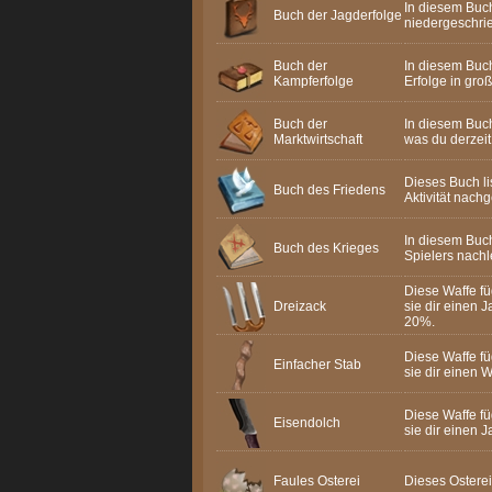
In diesem Buch
Buch der Jagderfolge
niedergeschri
Buch der
In diesem Buch
Kampferfolge
Erfolge in groß
Buch der
In diesem Buc
Marktwirtschaft
was du derzeit
Dieses Buch lis
Buch des Friedens
Aktivität nach
In diesem Buc
Buch des Krieges
Spielers nachl
Diese Waffe fü
Dreizack
sie dir einen
20%.
Diese Waffe fü
Einfacher Stab
sie dir einen
Diese Waffe fü
Eisendolch
sie dir einen
Faules Osterei
Dieses Osterei