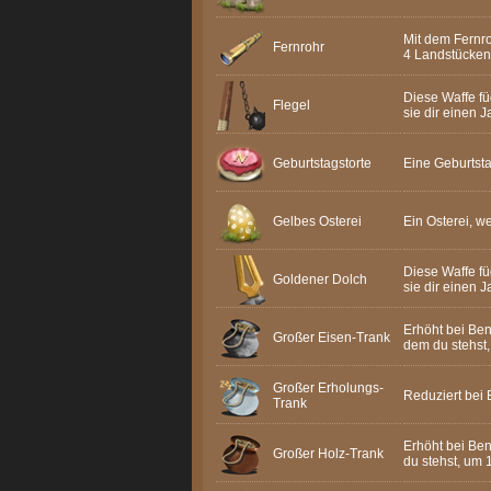
Mit dem Fernro
Fernrohr
4 Landstücken
Diese Waffe fü
Flegel
sie dir einen
Geburtstagstorte
Eine Geburtst
Gelbes Osterei
Ein Osterei, we
Diese Waffe fü
Goldener Dolch
sie dir einen
Erhöht bei Be
Großer Eisen-Trank
dem du stehst,
Großer Erholungs-
Reduziert bei
Trank
Erhöht bei Be
Großer Holz-Trank
du stehst, um 