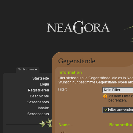
Gegenstände
Nach unten
Information
Hier siehst du alle Gegenstände, die es in Nea
Startseite
Wunsch nur bestimmte Gegenstand-Typen anz
Login
Filter:
Registrieren
Geschichte
Mit dem Filter
begrenzen.
Screenshots
Inhalte
Screencasts
Name
↑
Beschreibu