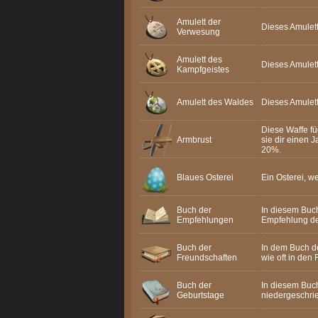
Amulett der
Dieses Amulet
Verwesung
Amulett des
Dieses Amulet
Kampfgeistes
Amulett des Waldes
Dieses Amulett
Diese Waffe fü
Armbrust
sie dir einen
20%.
Blaues Osterei
Ein Osterei, we
Buch der
In diesem Buch
Empfehlungen
Empfehlung de
Buch der
In dem Buch de
Freundschaften
wie oft in den
Buch der
In diesem Buch
Geburtstage
niedergeschri