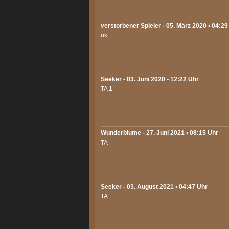
verstorbener Spieler - 05. März 2020 • 04:29
ok
Seeker
- 03. Juni 2020 • 12:22 Uhr
TA 1
Wunderblume
- 27. Juni 2021 • 08:15 Uhr
TA
Seeker
- 03. August 2021 • 04:47 Uhr
TA