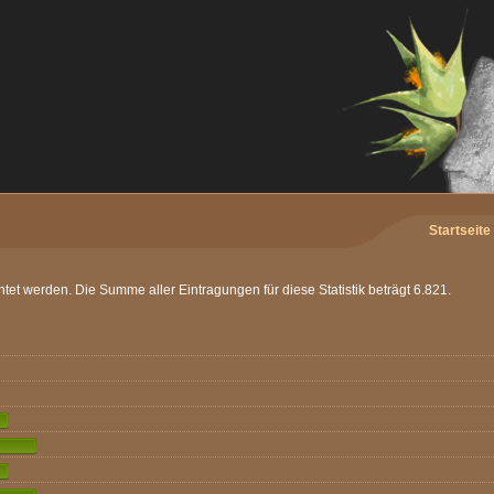
Startseite
chtet werden. Die Summe aller Eintragungen für diese Statistik beträgt 6.821.