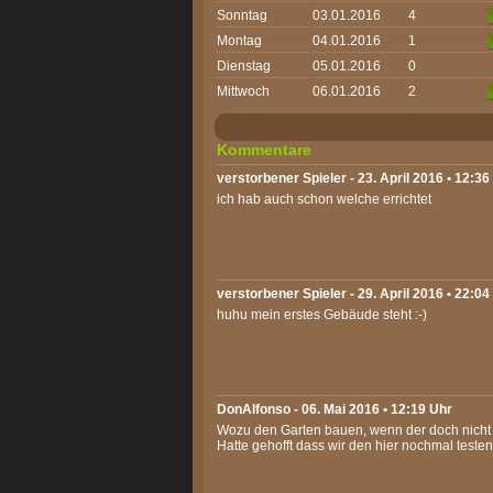
Sonntag
03.01.2016
4
Montag
04.01.2016
1
Dienstag
05.01.2016
0
Mittwoch
06.01.2016
2
Kommentare
verstorbener Spieler - 23. April 2016 • 12:36
ich hab auch schon welche errichtet
verstorbener Spieler - 29. April 2016 • 22:04
huhu mein erstes Gebäude steht :-)
DonAlfonso
- 06. Mai 2016 • 12:19 Uhr
Wozu den Garten bauen, wenn der doch nicht 
Hatte gehofft dass wir den hier nochmal teste