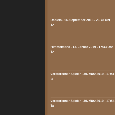
Danielo
- 16. September 2018 • 23:48 Uhr
TA
Himmelmond
- 13. Januar 2019 • 17:43 Uhr
TA
verstorbener Spieler - 30. März 2019 • 17:41
ta
verstorbener Spieler - 30. März 2019 • 17:54
Ta