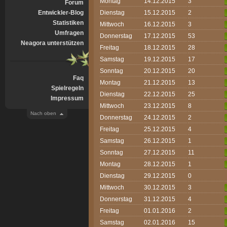
Montag
14.12.2015
3
Forum
Entwickler-Blog
Dienstag
15.12.2015
2
Statistiken
Mittwoch
16.12.2015
3
Umfragen
Donnerstag
17.12.2015
53
Neagora unterstützen
Freitag
18.12.2015
28
Samstag
19.12.2015
17
Sonntag
20.12.2015
20
Faq
Montag
21.12.2015
13
Spielregeln
Dienstag
22.12.2015
25
Impressum
Mittwoch
23.12.2015
8
Nach oben
Donnerstag
24.12.2015
2
Freitag
25.12.2015
4
Samstag
26.12.2015
1
Sonntag
27.12.2015
11
Montag
28.12.2015
1
Dienstag
29.12.2015
0
Mittwoch
30.12.2015
3
Donnerstag
31.12.2015
4
Freitag
01.01.2016
2
Samstag
02.01.2016
15