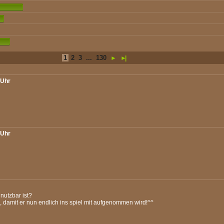
1
2
3
...
130
►
►|
 Uhr
 Uhr
nutzbar ist?
n, damit er nun endlich ins spiel mit aufgenommen wird!^^