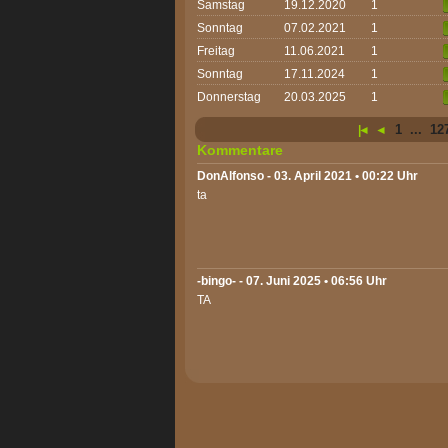
Samstag
19.12.2020
1
Sonntag
07.02.2021
1
Freitag
11.06.2021
1
Sonntag
17.11.2024
1
Donnerstag
20.03.2025
1
1
...
12
|◄
◄
Kommentare
DonAlfonso
- 03. April 2021 • 00:22 Uhr
ta
-bingo-
- 07. Juni 2025 • 06:56 Uhr
TA