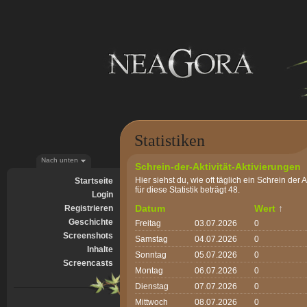
Statistiken
Nach unten
Schrein-der-Aktivität-Aktivierungen
Hier siehst du, wie oft täglich ein Schrein der 
Startseite
für diese Statistik beträgt 48.
Login
Datum
Wert
↑
Registrieren
Geschichte
Freitag
03.07.2026
0
Screenshots
Samstag
04.07.2026
0
Inhalte
Sonntag
05.07.2026
0
Screencasts
Montag
06.07.2026
0
Dienstag
07.07.2026
0
Mittwoch
08.07.2026
0