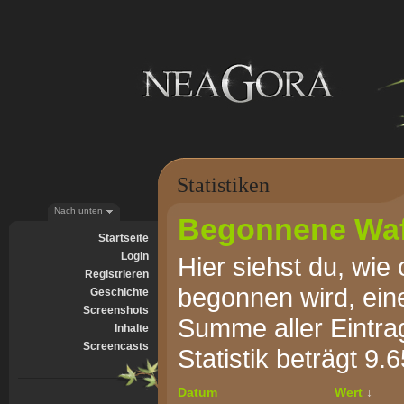
Statistiken
Nach unten
Begonnene Waf
Startseite
Login
Hier siehst du, wie 
Registrieren
begonnen wird, ein
Geschichte
Screenshots
Summe aller Eintra
Inhalte
Screencasts
Statistik beträgt 9.
Datum
Wert
↓